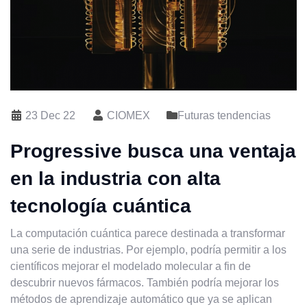
23 Dec 22
CIOMEX
Futuras tendencias
Progressive busca una ventaja
en la industria con alta
tecnología cuántica
La computación cuántica parece destinada a transformar
una serie de industrias. Por ejemplo, podría permitir a los
científicos mejorar el modelado molecular a fin de
descubrir nuevos fármacos. También podría mejorar los
métodos de aprendizaje automático que ya se aplican