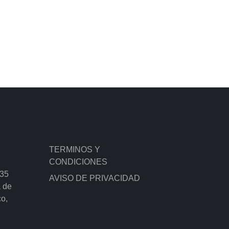
TERMINOS Y
CONDICIONES
135
AVISO DE PRIVACIDAD
a de
co,