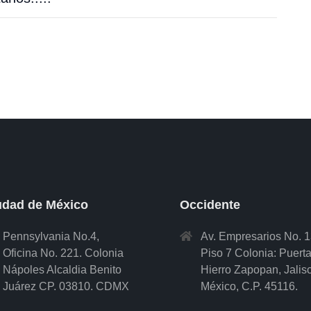
udad de México
Occidente
Pennsylvania No.4,
Av. Empresarios No. 
Oficina No. 221. Colonia
Piso 7 Colonia: Puert
Nápoles Alcaldia Benito
Hierro Zapopan, Jalis
Juárez CP. 03810. CDMX
México, C.P. 45116.