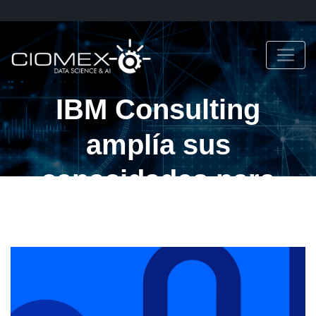
IBM Consulting
amplía sus
capacidades para
ayudar a las
empresas a escalar la
IA