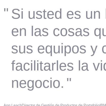
"
Si usted es un 
en las cosas q
sus equipos y 
facilitarles la 
negocio.
"
Ann Leach
Director de Gestión de Productos de Portafolio
IB