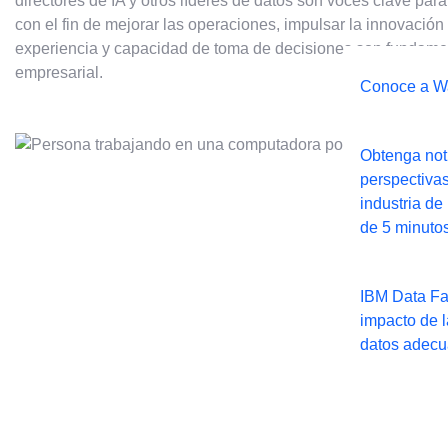
directores de IA y otros líderes de datos son voces clave para 
con el fin de mejorar las operaciones, impulsar la innovación
experiencia y capacidad de toma de decisiones son fundament
empresarial.
Conoce a W
Obtenga noti
perspectivas
industria de
de 5 minuto
IBM Data Fab
impacto de l
datos adec