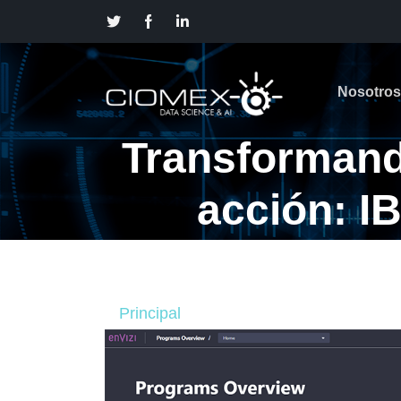
Nosotros
Transformand
acción: IB
sos
Principal
Blog
Transformando la 