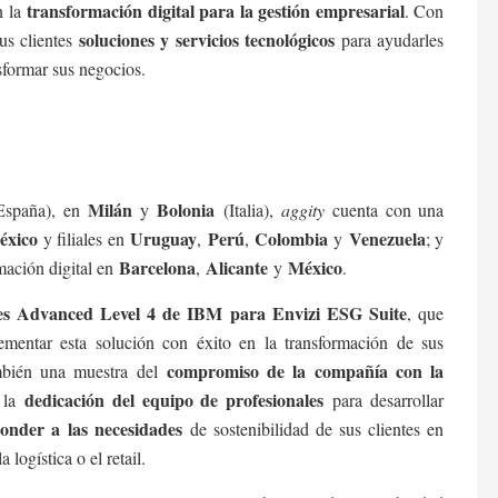
transformación digital para la gestión empresarial
 la
. Con
soluciones y servicios tecnológicos
us clientes
para ayudarles
sformar sus negocios.
Milán
Bolonia
España), en
y
(Italia),
aggity
cuenta con una
éxico
Uruguay
Perú
Colombia
Venezuela
y filiales en
,
,
y
; y
Barcelona
Alicante
México
mación digital en
,
y
.
ales Advanced Level 4 de IBM para Envizi ESG Suite
, que
ementar esta solución con éxito en la transformación de sus
compromiso de la compañía con la
ambién una muestra del
dedicación del equipo de profesionales
 la
para desarrollar
onder a las necesidades
de sostenibilidad de sus clientes en
 logística o el retail.