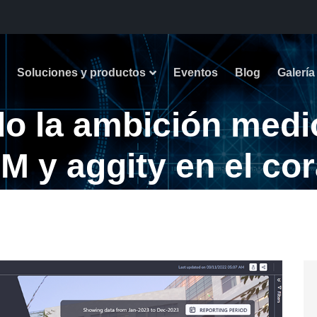
Soluciones y productos
Eventos
Blog
Galería
o la ambición medi
M y aggity en el co
tenibilidad corpora
ambición medioambiental en acción: IBM y aggity en el c