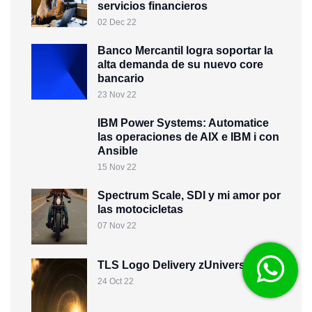
servicios financieros
02 Dec 22
Banco Mercantil logra soportar la
alta demanda de su nuevo core
bancario
23 Nov 22
IBM Power Systems: Automatice
las operaciones de AIX e IBM i con
Ansible
15 Nov 22
Spectrum Scale, SDI y mi amor por
las motocicletas
07 Nov 22
TLS Logo Delivery zUniversity
24 Oct 22